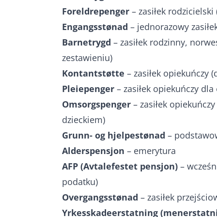
Foreldrepenger
– zasiłek rodzicielski
Engangsstønad
– jednorazowy zasiłek
Barnetrygd
– zasiłek rodzinny, norw
zestawieniu)
Kontantstøtte
– zasiłek opiekuńczy (d
Pleiepenger
– zasiłek opiekuńczy dl
Omsorgspenger
– zasiłek opiekuńczy
dzieckiem)
Grunn- og hjelpestønad
– podstawow
Alderspensjon
– emerytura
AFP (Avtalefestet pensjon)
– wcześni
podatku)
Overgangsstønad
– zasiłek przejści
Yrkesskadeerstatning (menerstatn