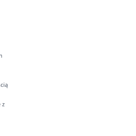
m
cią
 z