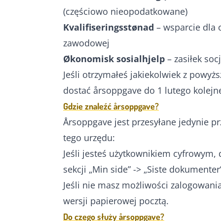
(częściowo nieopodatkowane)
Kvalifiseringsstønad
– wsparcie dla 
zawodowej
Økonomisk sosialhjelp
– zasiłek soc
Jeśli otrzymałeś jakiekolwiek z pow
dostać årsoppgave do 1 lutego kolejn
Gdzie znaleźć årsoppgave?
Årsoppgave jest przesyłane jedynie pr
tego urzędu:
Jeśli jesteś użytkownikiem cyfrowym,
sekcji „Min side” -> „Siste dokumenter
Jeśli nie masz możliwości zalogowani
wersji papierowej pocztą.
Do czego służy årsoppgave?