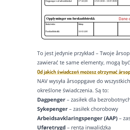
To jest jedynie przykład – Twoje årso
zawierać te same elementy, mogą być 
Od jakich świadczeń możesz otrzymać årso
NAV wysyła årsoppgave do wszystkic
określone świadczenia. Są to:
Dagpenger
– zasiłek dla bezrobotnyc
Sykepenger
– zasiłek chorobowy
Arbeidsavklaringspenger (AAP)
– zas
Uføretrygd
– renta inwalidzka