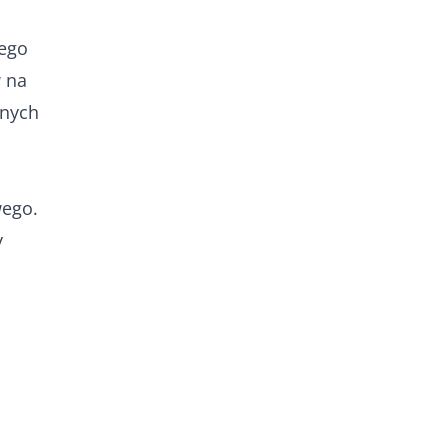
wego
w na
anych
ego.
y