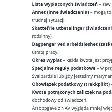
Lista wypłaconych świadczeń
– zawi
Annet (inne świadczenia)
– mogą to 
trudnej sytuacji.
Skattefrie utbetalinger (świadczen
rodzinny).
Dagpenger ved arbeidsløshet (zasił
utratą pracy.
Okres wypłat
– każda kwota jest prz
Specjalne reguły podatkowe
– w prz
Svalbardzie lub gdy jesteśmy marynar
Obowiązek podatkowy (trekkplikt)
–
Kwota potrąconych zaliczek na pod
dochodowy od świadczeń.
Årsoppgave z NAV wygląda mniej więce