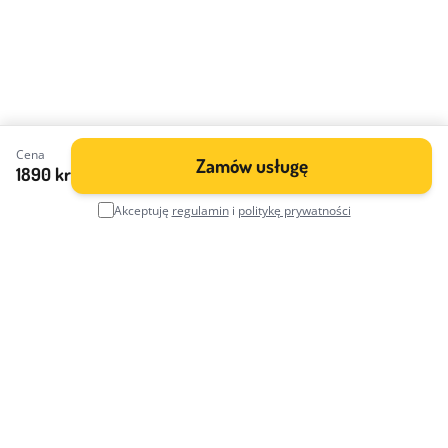
Cena
Zamów usługę
1890 kr
Akceptuję
regulamin
i
politykę prywatności
Pomagamy w rozliczeniach podatkowych, uzyskiwaniu
świadczeń, zakładaniu firm i załatwianiu spraw urzędowych.