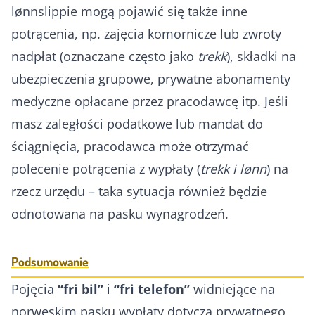
lønnslippie mogą pojawić się także inne
potrącenia, np. zajęcia komornicze lub zwroty
nadpłat (oznaczane często jako
trekk
), składki na
ubezpieczenia grupowe, prywatne abonamenty
medyczne opłacane przez pracodawcę itp. Jeśli
masz zaległości podatkowe lub mandat do
ściągnięcia, pracodawca może otrzymać
polecenie potrącenia z wypłaty (
trekk i lønn
) na
rzecz urzędu – taka sytuacja również będzie
odnotowana na pasku wynagrodzeń.
Podsumowanie
Pojęcia
“fri bil”
i
“fri telefon”
widniejące na
norweskim pasku wypłaty dotyczą prywatnego