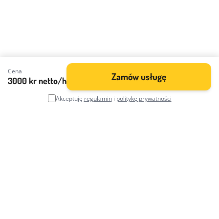
Cena
Zamów usługę
3000 kr netto/h
Akceptuję
regulamin
i
politykę prywatności
Pomagamy w rozliczeniach podatkowych, uzyskiwaniu
świadczeń, zakładaniu firm i załatwianiu spraw urzędowych.