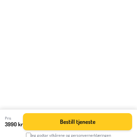
Pris
Bestill tjeneste
3990 kr
Jeg godtar
vilkårene
og
personvernerklæringen