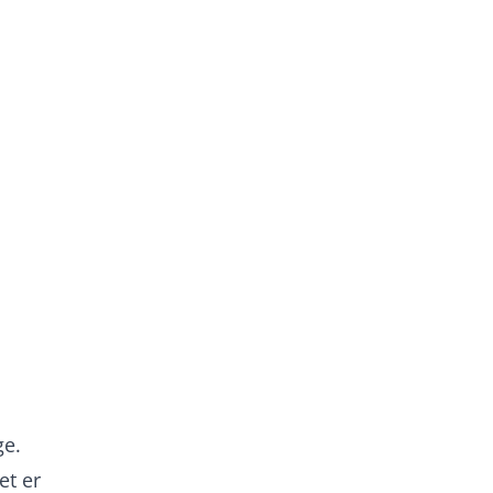
ge.
et er