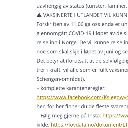
uavhengig av status (turister, familier, 
⚠️ VAKSINERTE I UTLANDET VIL KUNN
Forskriften av 11.06 ga oss enda et un
gjennomgått COVID-19 i løpet av de sis
reise inn i Norge. De vil kunne reise i
noe som skal skje i løpet av juni og se
Det betyr at (forutsatt at de selvfølgel
trer i kraft, vil alle som er fullt vaksi
Schengen-området).
– komplette karanteneregler:
https://www.facebook.com/Ksiegowy
her, for her finner du de fleste svare
– Følg meg gjerne på Insta:
https://w
kilde:
https://lovdata.no/dokument/LTI