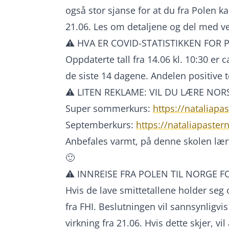
også stor sjanse for at du fra Polen k
21.06. Les om detaljene og del med v
⚠️ HVA ER COVID-STATISTIKKEN FOR 
Oppdaterte tall fra 14.06 kl. 10:30 er c
de siste 14 dagene. Andelen positive t
⚠️ LITEN REKLAME: VIL DU LÆRE NOR
Super sommerkurs:
https://nataliapa
Septemberkurs:
https://nataliapaster
Anbefales varmt, på denne skolen lært
🙂
⚠️ INNREISE FRA POLEN TIL NORGE F
Hvis de lave smittetallene holder seg o
fra FHI. Beslutningen vil sannsynligvi
virkning fra 21.06. Hvis dette skjer, vi