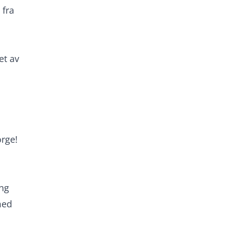
 fra
et av
orge!
ing
med