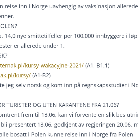
an reise inn i Norge uavhengig av vaksinasjon allerede
enner.
POLEN?
a. 14,0 nye smittetilfeller per 100.000 innbyggere i løp
ester er allerede under 1.
SK?
sternak.pl/kursy-wakacyjne-2021/
(A1, B1.1)
nak.pl/kursy/
(A1-B2)
e jeg selv norsk og kom inn på regnskapsstudier i N
OR TURISTER OG UTEN KARANTENE FRA 21.06?
mtrent frem til 18.06, kan vi forvente en slik beslutn
s bli presentert 18.06, godkjent av regjeringen 20.06, 
l alle bosatt i Polen kunne reise inn i Norge fra Polen