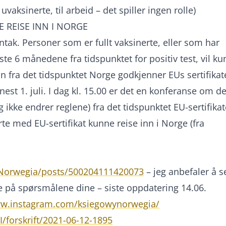
uvaksinerte, til arbeid – det spiller ingen rolle)
E REISE INN I NORGE
ntak. Personer som er fullt vaksinerte, eller som har
te 6 månedene fra tidspunktet for positiv test, vil k
nn fra det tidspunktet Norge godkjenner EUs sertifikat
nest 1. juli. I dag kl. 15.00 er det en konferanse om de
ig ikke endrer reglene) fra det tidspunktet EU-sertifika
nerte med EU-sertifikat kunne reise inn i Norge (fra
Norwegia/posts/500204111420073
– jeg anbefaler å s
ne på spørsmålene dine – siste oppdatering 14.06.
ww.instagram.com/ksiegowynorwegia/
/forskrift/2021-06-12-1895