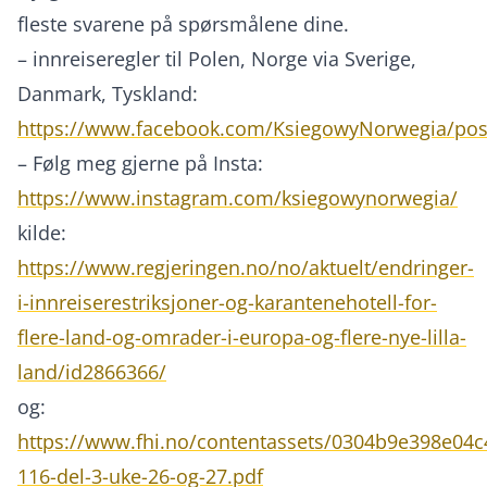
fleste svarene på spørsmålene dine.
– innreiseregler til Polen, Norge via Sverige,
Danmark, Tyskland:
https://www.facebook.com/KsiegowyNorwegia/po
– Følg meg gjerne på Insta:
https://www.instagram.com/ksiegowynorwegia/
kilde:
https://www.regjeringen.no/no/aktuelt/endringer-
i-innreiserestriksjoner-og-karantenehotell-for-
flere-land-og-omrader-i-europa-og-flere-nye-lilla-
land/id2866366/
og:
https://www.fhi.no/contentassets/0304b9e398e04
116-del-3-uke-26-og-27.pdf