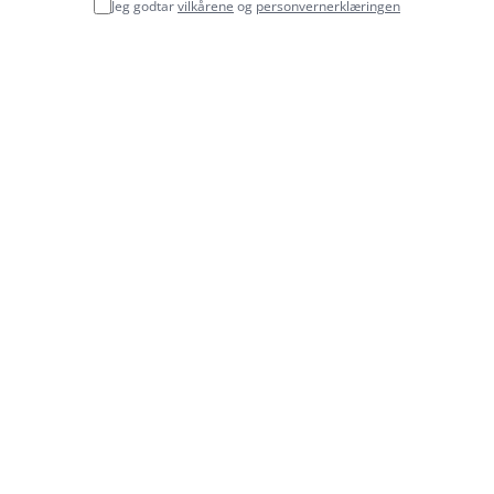
Jeg godtar
vilkårene
og
personvernerklæringen
Vi hjelper med skatteoppgjør, søknader om ytelser,
firmaetablering og offentlige saker. Vi gjør livet i Norge
enklere!
Vilkår
Personvernerklæring
Hurtiglenker
Tjenester